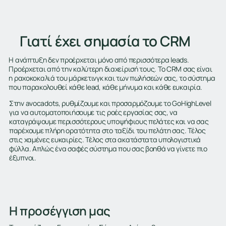
Γιατί έχει σημασία το CRM
Η ανάπτυξη δεν προέρχεται μόνο από περισσότερα leads.
Προέρχεται από την καλύτερη διαχείρισή τους. Το CRM σας είναι
η ραχοκοκαλιά του μάρκετινγκ και των πωλήσεών σας, το σύστημα
που παρακολουθεί κάθε lead, κάθε μήνυμα και κάθε ευκαιρία.
Στην avocadots, ρυθμίζουμε και προσαρμόζουμε το GoHighLevel
για να αυτοματοποιήσουμε τις ροές εργασίας σας, να
καταγράψουμε περισσότερους υποψήφιους πελάτες και να σας
παρέχουμε πλήρη ορατότητα στο ταξίδι του πελάτη σας. Τέλος
στις χαμένες ευκαιρίες. Τέλος στα ακατάστατα υπολογιστικά
φύλλα. Απλώς ένα σαφές σύστημα που σας βοηθά να γίνετε πιο
έξυπνοι.
Η προσέγγιση μας