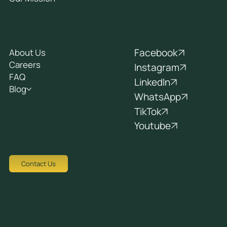
Socials
Company
Facebook
About Us
Careers
Instagram
FAQ
LinkedIn
Blog
WhatsApp
TikTok
Youtube
Contact Us
Tziortzi Dimitrof, Nicosia 1048, Cyprus