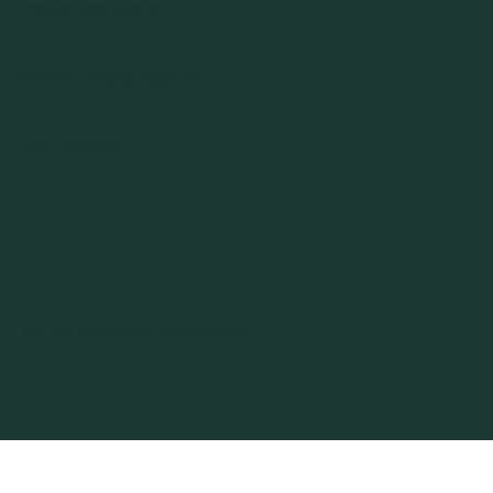
crew@avocadots.com
© 2026 All Rights Reserved
+357 22251025
Terms & Conditions
Privacy Policy